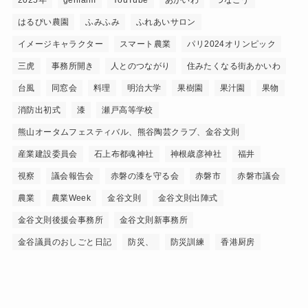
はるぴい農園
ふみふみ
ふれあいサロン
イメージキャラクター
スマート農業
パリ2024オリンピック
三虎
事務所開き
人とのつながり
住みたくなる街あかいわ
台風
同窓会
料理
明治大学
果樹園
果汁園
果物
消防出初式
漆
瀬戸高等学校
熊山オータムフェスティバル、熊谷陶芸クラブ、金谷文則
産業建設委員会
石上布都魂神社
神根歳彦神社
福井
視察
議会報告会
赤磐の漆を守る会
赤磐市
赤磐市議会
農業
農業Week
金谷文則
金谷文則出陣式
金谷文則後援会事務所
金谷文則新事務所
金谷議員のおしごと日記
防災、
防災訓練
香港厨房