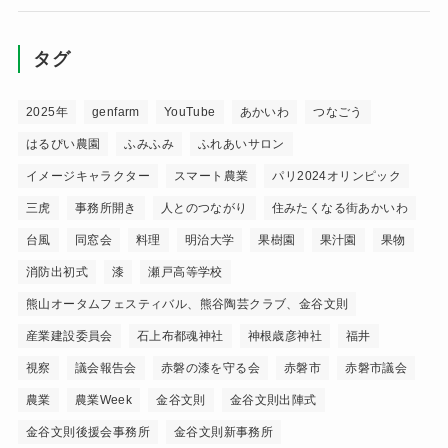
タグ
2025年
genfarm
YouTube
あかいわ
つなごう
はるぴい農園
ふみふみ
ふれあいサロン
イメージキャラクター
スマート農業
パリ2024オリンピック
三虎
事務所開き
人とのつながり
住みたくなる街あかいわ
台風
同窓会
料理
明治大学
果樹園
果汁園
果物
消防出初式
漆
瀬戸高等学校
熊山オータムフェスティバル、熊谷陶芸クラブ、金谷文則
産業建設委員会
石上布都魂神社
神根歳彦神社
福井
視察
議会報告会
赤磐の漆を守る会
赤磐市
赤磐市議会
農業
農業Week
金谷文則
金谷文則出陣式
金谷文則後援会事務所
金谷文則新事務所