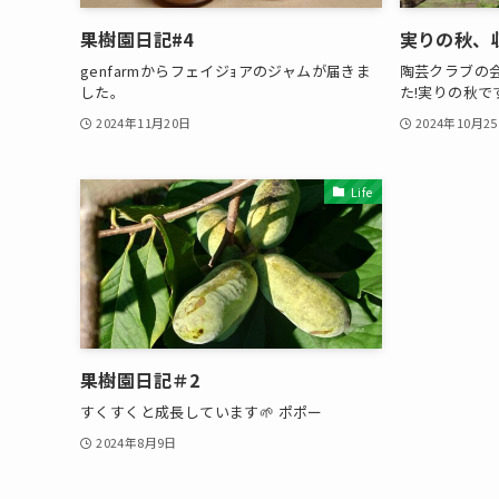
果樹園日記#4
実りの秋、
genfarmからフェイジｮアのジャムが届きま
陶芸クラブの
した。
た!実りの秋で
2024年11月20日
2024年10月2
Life
果樹園日記＃2
すくすくと成長しています🌱 ポポー
2024年8月9日