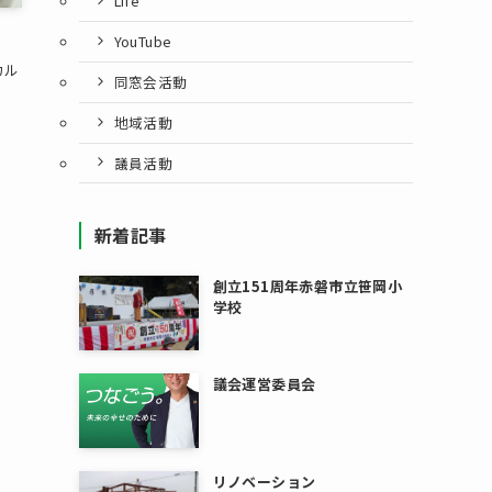
Life
YouTube
カル
同窓会活動
地域活動
議員活動
新着記事
創立151周年赤磐市立笹岡小
学校
議会運営委員会
リノベーション