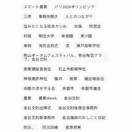
スマート農業
パリ2024オリンピック
三虎
事務所開き
人とのつながり
住みたくなる街あかいわ
台風
同窓会
料理
明治大学
果樹園
果汁園
果物
消防出初式
漆
瀬戸高等学校
熊山オータムフェスティバル、熊谷陶芸クラ
ブ、金谷文則
産業建設委員会
石上布都魂神社
神根歳彦神社
福井
視察
議会報告会
赤磐の漆を守る会
赤磐市
赤磐市議会
農業
農業Week
金谷文則
金谷文則出陣式
金谷文則後援会事務所
金谷文則新事務所
金谷議員のおしごと日記
防災、
防災訓練
香港厨房